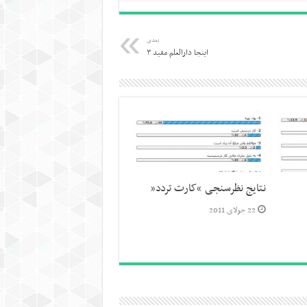
بعدی
اینجا دارالعلم مفید ۳
نتایج نظرسنجی “کارت تردد”
22 جولای 2011