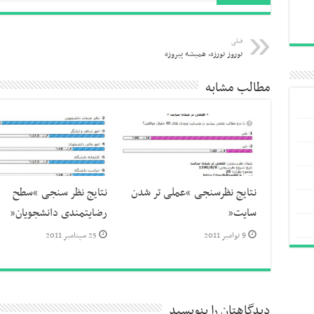
قبلی
نوروز نورزه، همیشه پیروزه
مطالب مشابه
نتایج نظرسنجی “عملی تر شدن
نتایج نظر سنجی “سطح
سایت”
رضایتمندی دانشجویان”
9 نوامبر 2011
25 سپتامبر 2011
دیدگاهتان را بنویسید