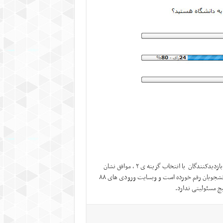
این نظر سنجی از تاریخ ۲۳/۱۱/۱۳۸۹ انجام شده است. بر طبق این نظر سنجی بازدیدکنندگان با انتخاب گزینه ی ۲ ، موافق نشان
دادن کارت دانشجویی هنگام ورود به دانشگاه نبوده اند. این نتایج توسط دانشجویان رقم خورده است و وبسایت ورودی های ۸۸
یچ مسئولیتی ندارد.